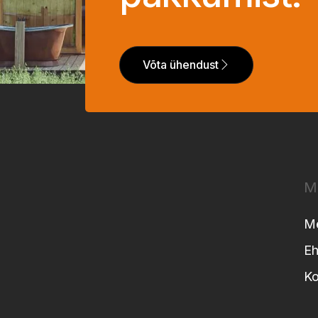
Võta ühendust
M
Me
Eh
Ko